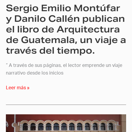
Sergio Emilio Montúfar
libro
de
y Danilo Callén publican
Arquitectura
el libro de Arquitectura
de
de Guatemala, un viaje a
Guatemala,
un
través del tiempo.
viaje
a
“ A través de sus páginas, el lector emprende un viaje
través
narrativo desde los inicios
del
tiempo.
Leer más »
Alumnos
del