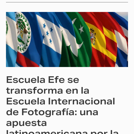
Escuela
Efe
se
transforma
en
la
Escuela
Internacional
Escuela Efe se
de
Fotografía:
transforma en la
una
Escuela Internacional
apuesta
de Fotografía: una
latinoamericana
por
apuesta
la
latinoamericana por la
excelencia