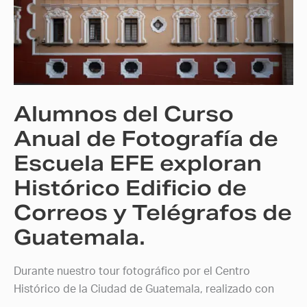
Curso
Anual
de
Fotografía
de
Escuela
Alumnos del Curso
EFE
exploran
Anual de Fotografía de
Histórico
Escuela EFE exploran
Edificio
Histórico Edificio de
de
Correos
Correos y Telégrafos de
y
Guatemala.
Telégrafos
de
Guatemala.
Durante nuestro tour fotográfico por el Centro
Histórico de la Ciudad de Guatemala, realizado con