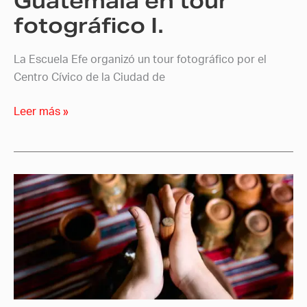
Guatemala en tour
tour
fotográfico I.
fotográfico
I.
La Escuela Efe organizó un tour fotográfico por el
Centro Cívico de la Ciudad de
Leer más »
Alumnos
de
Efe
viajan
al
corazón
de
la