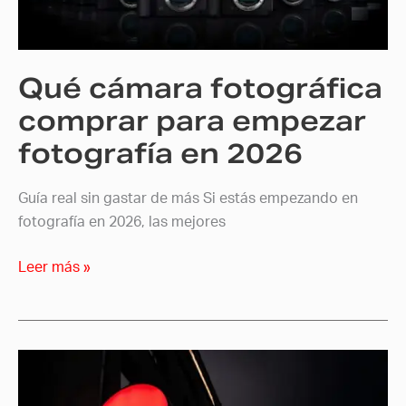
empezar
fotografía
en
Qué cámara fotográfica
2026
comprar para empezar
fotografía en 2026
Guía real sin gastar de más Si estás empezando en
fotografía en 2026, las mejores
Leer más »
Una
nueva