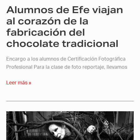
Alumnos de Efe viajan
fabricación
del
al corazón de la
chocolate
fabricación del
tradicional
chocolate tradicional
Encargo a los alumnos de Certificación Fotográfica
Profesional Para la clase de foto reportaje, llevamos
Leer más »
La
imagen
de
la