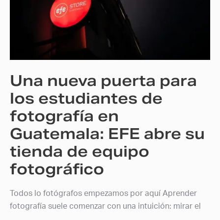
puerta
para
los
estudiantes
de
fotografía
Una nueva puerta para
en
Guatemala:
los estudiantes de
EFE
fotografía en
abre
Guatemala: EFE abre su
su
tienda
tienda de equipo
de
fotográfico
equipo
fotográfico
Todos lo fotógrafos empezamos por aquí Aprender
fotografía suele comenzar con una intuición: mirar el