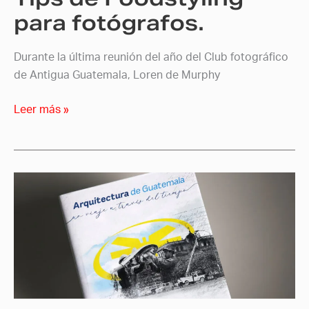
para fotógrafos.
Durante la última reunión del año del Club fotográfico
de Antigua Guatemala, Loren de Murphy
Leer más »
Sergio
Emilio
Montúfar
y
Danilo
Callén
publican
el