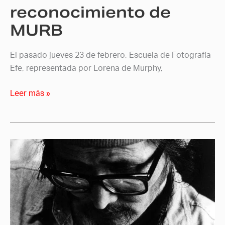
reconocimiento de
MURB
El pasado jueves 23 de febrero, Escuela de Fotografía
Efe, representada por Lorena de Murphy,
Leer más »
Cómo
analizar
una
imagen
en
fotografía:
aprender