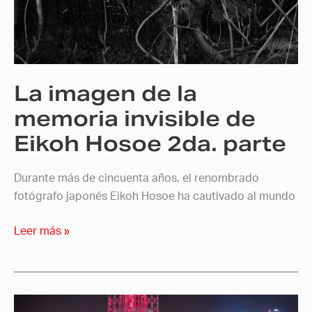
memoria
invisible
de
Eikoh
La imagen de la
Hosoe
2da.
memoria invisible de
parte
Eikoh Hosoe 2da. parte
Durante más de cincuenta años, el renombrado
fotógrafo japonés Eikoh Hosoe ha cautivado al mundo
Leer más »
Expande