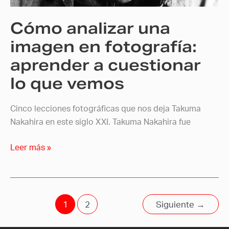
a
Cómo analizar una
cuestionar
lo
imagen en fotografía:
que
aprender a cuestionar
vemos
lo que vemos
Cinco lecciones fotográficas que nos deja Takuma
Nakahira en este siglo XXI. Takuma Nakahira fue
Leer más »
1
2
Siguiente
→