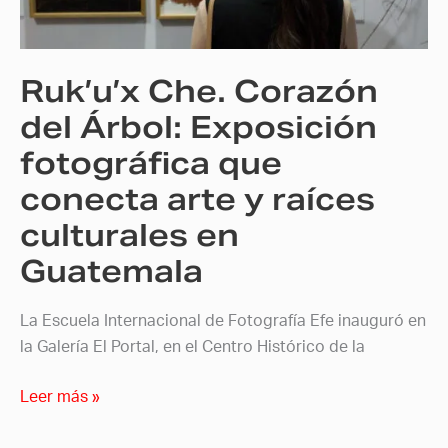
Exposición
fotográfica
que
Ruk’u’x Che. Corazón
conecta
arte
del Árbol: Exposición
y
fotográfica que
raíces
conecta arte y raíces
culturales
en
culturales en
Guatemala
Guatemala
La Escuela Internacional de Fotografía Efe inauguró en
la Galería El Portal, en el Centro Histórico de la
Leer más »