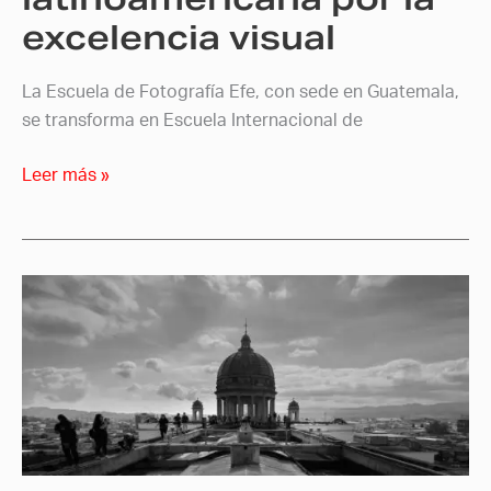
visual
excelencia visual
La Escuela de Fotografía Efe, con sede en Guatemala,
se transforma en Escuela Internacional de
Leer más »
Óptica
Canon
RF
15-
35mm
f/2.8L
IS
USM.