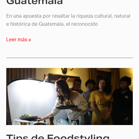
Guatemala
de
Guatemala
En una apuesta por resaltar la riqueza cultural, natural
e histórica de Guatemala, el reconocido
Leer más »
Tips
de
Foodstyling
para
fotógrafos.
Tips de Foodstyling