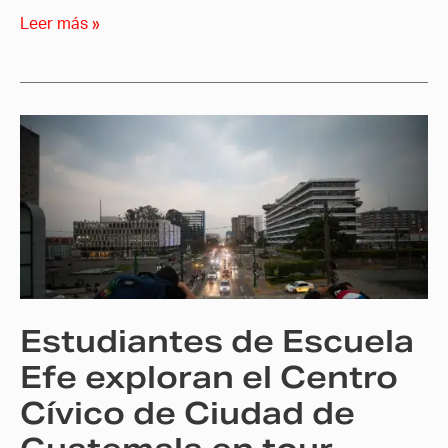
Leer más »
Estudiantes
de
Escuela
Efe
exploran
el
Centro
Cívico
Estudiantes de Escuela
de
Ciudad
Efe exploran el Centro
de
Cívico de Ciudad de
Guatemala
en