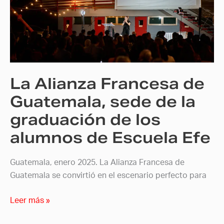
Francesa
de
Guatemala,
sede
de
la
La Alianza Francesa de
graduación
de
Guatemala, sede de la
los
graduación de los
alumnos
alumnos de Escuela Efe
de
Escuela
Efe
Guatemala, enero 2025. La Alianza Francesa de
Guatemala se convirtió en el escenario perfecto para
Leer más »