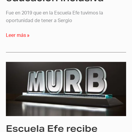
Fue en 2019 que en la Escuela Efe tuvimos la
oportunidad de tener a Sergio
Leer más »
Escuela
Efe
recibe
reconocimiento
de
MURB
Escuela Efe recibe