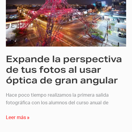
la
perspectiva
de
tus
fotos
al
usar
Expande la perspectiva
óptica
de
de tus fotos al usar
gran
óptica de gran angular
angular
Hace poco tiempo realizamos la primera salida
fotográfica con los alumnos del curso anual de
Leer más »