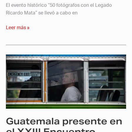
El evento histórico “50 fotógrafos con el Legado
Ricardo Mata” se llevó a cabo en
Leer más »
Guatemala
presente
en
el
XXIII
Encuentro
Internacional
de
Guatemala presente en
Fotografía
en
el XXIII Encuentro