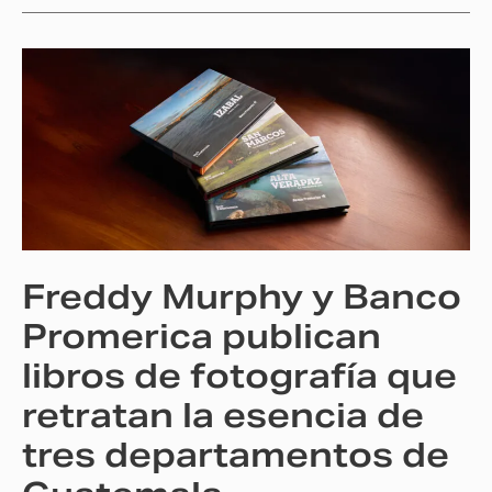
Freddy
Murphy
y
Banco
Promerica
publican
libros
de
Freddy Murphy y Banco
fotografía
que
Promerica publican
retratan
libros de fotografía que
la
retratan la esencia de
esencia
de
tres departamentos de
tres
departamentos