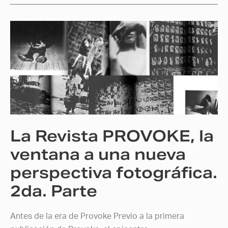
La
Revista
PROVOKE,
la
ventana
a
una
nueva
La Revista PROVOKE, la
perspectiva
fotográfica.
ventana a una nueva
2da.
perspectiva fotográfica.
Parte
2da. Parte
Antes de la era de Provoke Previo a la primera