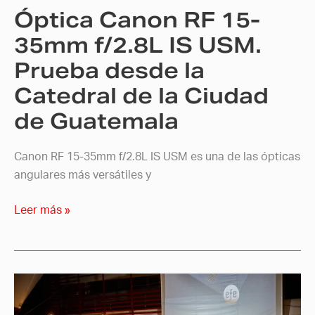
Óptica Canon RF 15-
Prueba
desde
35mm f/2.8L IS USM.
la
Prueba desde la
Catedral
Catedral de la Ciudad
de
la
de Guatemala
Ciudad
de
Canon RF 15-35mm f/2.8L IS USM es una de las ópticas
Guatemala
angulares más versátiles y
Leer más »
La
Alianza