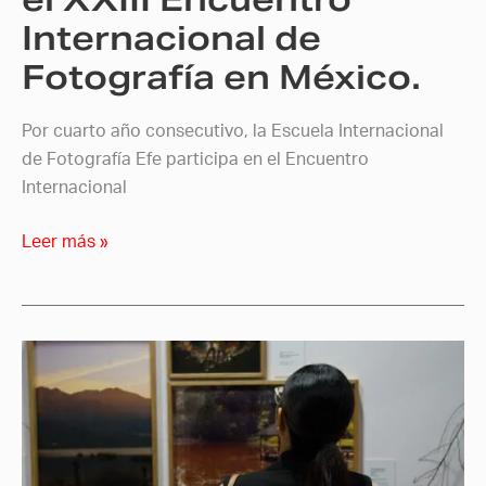
México.
Internacional de
Fotografía en México.
Por cuarto año consecutivo, la Escuela Internacional
de Fotografía Efe participa en el Encuentro
Internacional
Leer más »
Ruk’u’x
Che.
Corazón
del
Árbol: