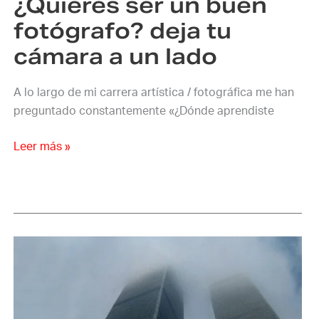
¿Quieres ser un buen
a
un
fotógrafo? deja tu
lado
cámara a un lado
A lo largo de mi carrera artística / fotográfica me han
preguntado constantemente «¿Dónde aprendiste
Leer más »
La
Importancia
De
La