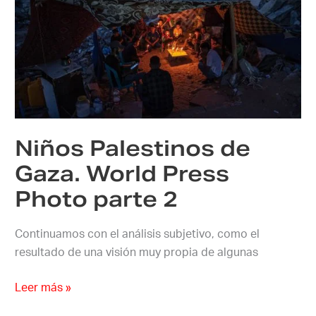
Palestinos
de
Gaza.
World
Press
Photo
parte
Niños Palestinos de
2
Gaza. World Press
Photo parte 2
Continuamos con el análisis subjetivo, como el
resultado de una visión muy propia de algunas
Leer más »