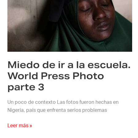
de
ir
a
la
escuela.
World
Press
Miedo de ir a la escuela.
Photo
parte
World Press Photo
3
parte 3
Un poco de contexto Las fotos fueron hechas en
Nigeria, país que enfrenta serios problemas
Leer más »