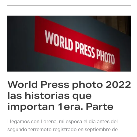
World
Press
photo
2022
las
historias
que
importan
World Press photo 2022
1era.
Parte
las historias que
importan 1era. Parte
Llegamos con Lorena, mi esposa el día antes del
segundo terremoto registrado en septiembre de