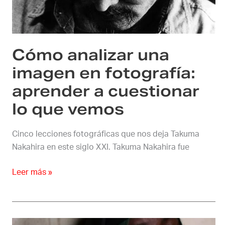
en
fotografía:
aprender
a
Cómo analizar una
cuestionar
lo
imagen en fotografía:
que
aprender a cuestionar
vemos
lo que vemos
Cinco lecciones fotográficas que nos deja Takuma
Nakahira en este siglo XXI. Takuma Nakahira fue
Leer más »
Miedo