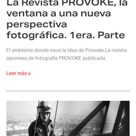
La Revista PROVOKE, la
perspectiva
fotográfica.
ventana a una nueva
1era.
perspectiva
Parte
fotográfica. 1era. Parte
El ambiente donde nace la idea de Provoke La revista
japonesa de fotografía PROVOKE publicada
Leer más »
Pintores
De
la
Torre