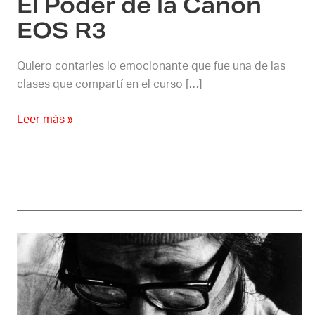
El Poder de la Canon
EOS R3
Quiero contarles lo emocionante que fue una de las
clases que compartí en el curso […]
Leer más »
Cómo
analizar
una
imagen