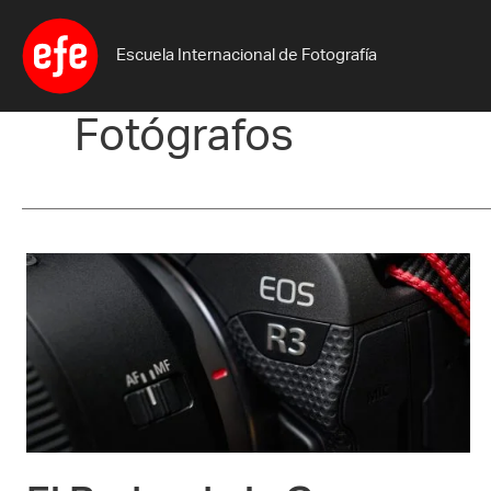
Ir
al
Escuela Internacional de Fotografía
contenido
Fotógrafos
El
Poder
de
la
Canon
EOS
R3