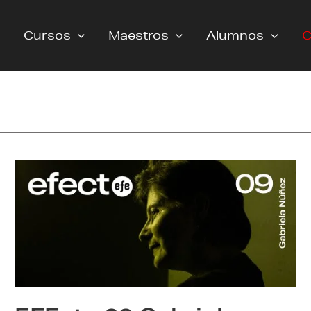
Cursos
Maestros
Alumnos
C
EFEcto
09
Gabriela
Núñez