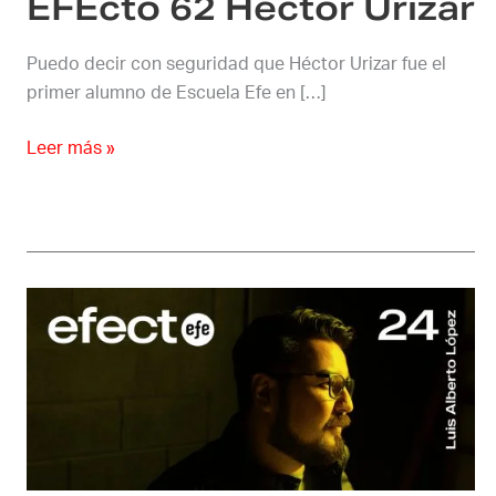
EFEcto 62 Héctor Urizar
Puedo decir con seguridad que Héctor Urizar fue el
primer alumno de Escuela Efe en […]
Leer más »
EFEcto
24
Luís
Alberto
López