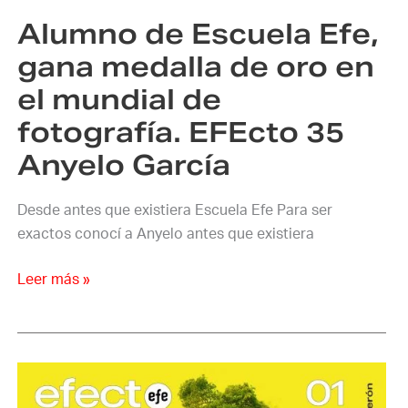
oro
Alumno de Escuela Efe,
en
el
gana medalla de oro en
mundial
el mundial de
de
fotografía. EFEcto 35
fotografía.
EFEcto
Anyelo García
35
Anyelo
Desde antes que existiera Escuela Efe Para ser
García
exactos conocí a Anyelo antes que existiera
Leer más »
EFEcto
01