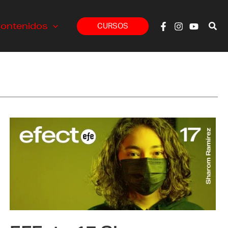
ontenidos
CURSOS
EFEcto
17
Sharon
Ramírez