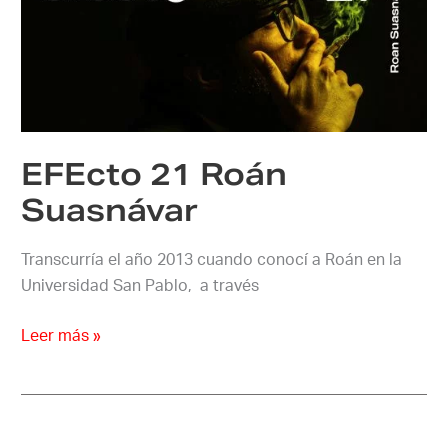
Roán
Suasnávar
EFEcto 21 Roán
Suasnávar
Transcurría el año 2013 cuando conocí a Roán en la
Universidad San Pablo, a través
Leer más »