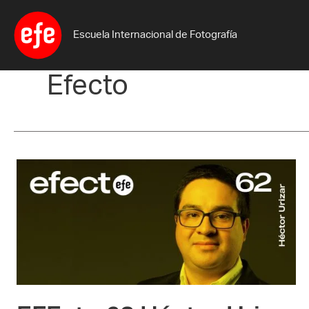
Ir
al
Escuela Internacional de Fotografía
contenido
Efecto
EFEcto
62
Héctor
Urizar