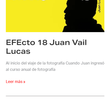
Juan
Vail
Lucas
EFEcto 18 Juan Vail
Lucas
Al inicio del viaje de la fotografía Cuando Juan ingresó
al curso anual de fotografía
Leer más »