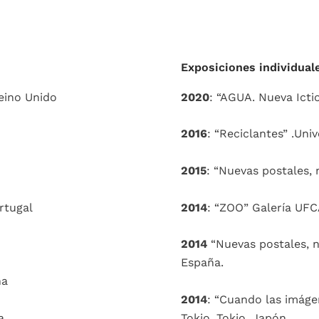
Exposiciones individual
2020
: “AGUA. Nueva Icti
eino Unido
2016
: “Reciclantes” .Uni
2015
: “Nuevas postales, n
2014
: “ZOO” Galería UFCA
rtugal
2014
“Nuevas postales, nu
España.
ña
2014
: “Cuando las imágen
a
Tokio. Tokio. Japón.