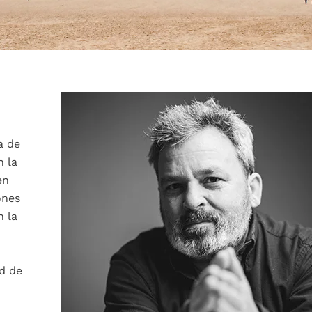
a de
n la
en
ones
n la
ad de