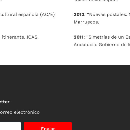
 cultural española (AC/E)
2013
: “Nuevas postales.
Marruecos.
 itinerante. ICAS.
2011
: ”Simetrías de un E
Andalucía. Gobierno de 
tter
correo electrónico
Enviar