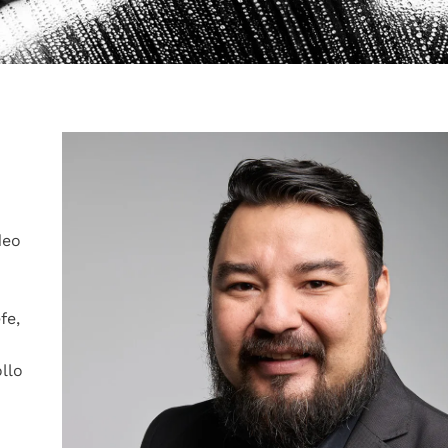
deo
fe,
llo