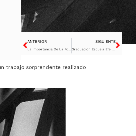
Ant
Sigu
ANTERIOR
SIGUIENTE
La Importancia De La Fotografía Documental
Graduación Escuela Efe 2022
 un trabajo sorprendente realizado