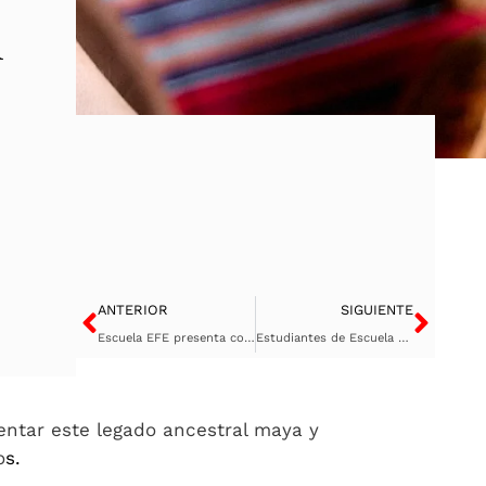
n
Ant
Sigu
ANTERIOR
SIGUIENTE
Escuela EFE presenta conferencia: «Los Artistas Secretos de la Segunda Guerra Mundial»
Estudiantes de Escuela Efe exploran el Centro Cívico de Ciudad de Guatemala en tour fotográfico I.
tar este legado ancestral maya y
o
s.