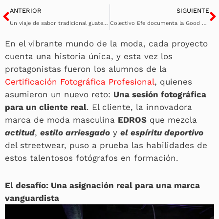
Ant
S
ANTERIOR
SIGUIENTE
Un viaje de sabor tradicional guatemalteco en la Finca La Azotea
Colectivo Efe documenta la Good Run 2024: Corriendo por una causa social
En el vibrante mundo de la moda, cada proyecto
cuenta una historia única, y esta vez los
protagonistas fueron los alumnos de la
Certificación Fotográfica Profesional
, quienes
asumieron un nuevo reto:
Una sesión fotográfica
para un cliente real
. El cliente, la innovadora
marca de moda masculina
EDROS
que mezcla
actitud
,
estilo arriesgado
y
el espíritu deportivo
del streetwear, puso a prueba las habilidades de
estos talentosos fotógrafos en formación.
El desafío: Una asignación real para una marca
vanguardista