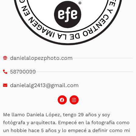
danielalopezphoto.com
58790099
danielalg2413@gmail.com
F
I
a
n
c
s
e
t
Me llamo Daniela López, tengo 29 años y soy
b
a
o
g
fotógrafa y arquitecta. Empecé en la fotografía como
o
r
k
a
un hobbie hace 5 años y lo empecé a definir como mi
m