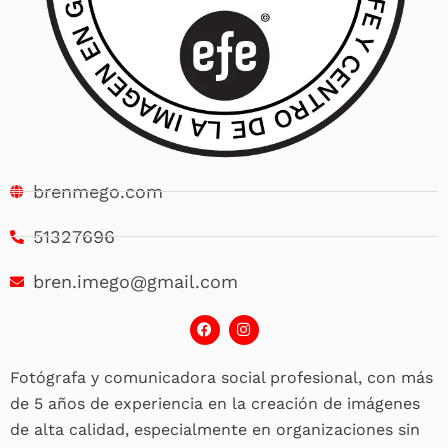
brenmego.com
51327696
bren.imego@gmail.com
F
I
a
n
c
s
e
t
Fotógrafa y comunicadora social profesional, con más
b
a
o
g
de 5 años de experiencia en la creación de imágenes
o
r
k
a
de alta calidad, especialmente en organizaciones sin
m