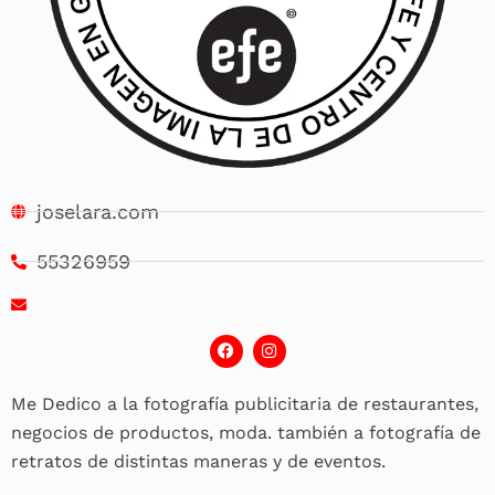
joselara.com
55326959
F
I
a
n
c
s
e
t
Me Dedico a la fotografía publicitaria de restaurantes,
b
a
o
g
negocios de productos, moda. también a fotografía de
o
r
k
a
retratos de distintas maneras y de eventos.
m