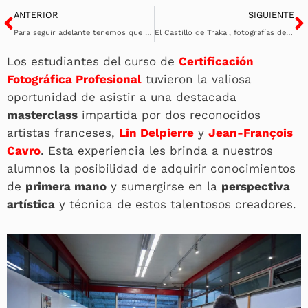
Ant
S
ANTERIOR
SIGUIENTE
Para seguir adelante tenemos que ver atrás
El Castillo de Trakai, fotografías desde la perspectiva de Freddy Murphy
Los estudiantes del curso de
Certificación
Fotográfica Profesional
tuvieron la valiosa
oportunidad de asistir a una destacada
masterclass
impartida por dos reconocidos
artistas franceses,
Lin Delpierre
y
Jean-François
Cavro
. Esta experiencia les brinda a nuestros
alumnos la posibilidad de adquirir conocimientos
de
primera mano
y sumergirse en la
perspectiva
artística
y técnica de estos talentosos creadores.