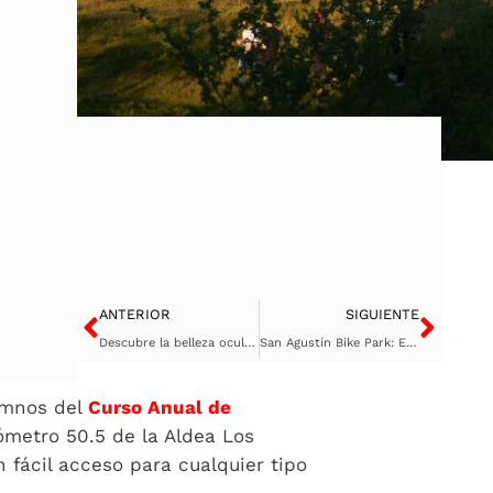
Ant
Sigu
ANTERIOR
SIGUIENTE
Descubre la belleza oculta de Río Chixoy a través de la lente: Un viaje fotográfico con historia
San Agustín Bike Park: El paraíso para la fotografía deportiva y de acción en Guatemala
umnos del
Curso Anual de
lómetro 50.5 de la Aldea Los
n fácil acceso para cualquier tipo