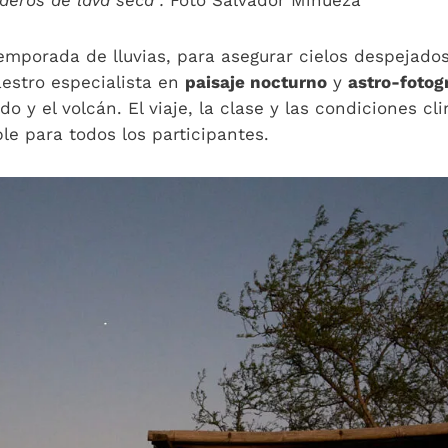
deros de lava seca .
Foto Salvador Minueza
mporada de lluvias, para asegurar cielos despejado
aestro especialista en
paisaje nocturno
y
astro-fotog
o y el volcán. El viaje, la clase y las condiciones cl
le para todos los participantes.