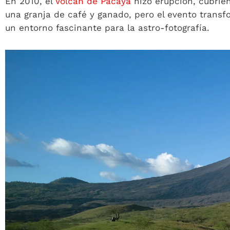
En 2010, el
Volcán de Pacaya
hizo erupción, cubrien
una granja de café y ganado, pero el evento transf
un entorno fascinante para la astro-fotografía.