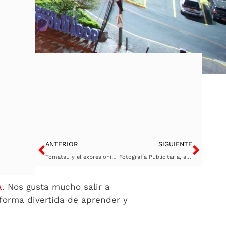
Ant
Sigu
ANTERIOR
SIGUIENTE
Tomatsu y el expresionismo documental
Fotografía Publicitaria, su impacto en las campañas
a
. Nos gusta mucho salir a
forma divertida de aprender y