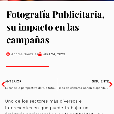
Fotografía Publicitaria,
su impacto en las
campañas
Andrés González
abril 24, 2023
Ant
S
ANTERIOR
SIGUIENTE
Expande la perspectiva de tus fotos al usar óptica de gran angular
Tipos de cámaras Canon disponibles en el mercado
Uno de los sectores más diversos e
interesantes en que puede trabajar un