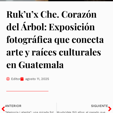
Ruk’u’x Che. Corazón
del Árbol: Exposición
fotográfica que conecta
arte y raíces culturales
en Guatemala
Editor
agosto 11, 2025
Ant
S
ANTERIOR
SIGUIENTE
“Memoria Latente”: una mirada fotográfica al legado del Ballet Nacional de Guatemala Christa Mertins
Muybridge 150 años: el pasado que todavía nos mira