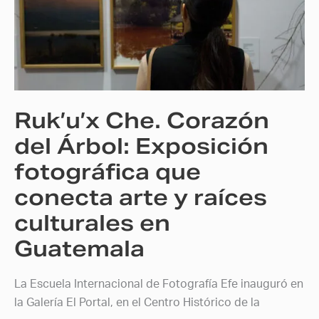
Corazón
del
Árbol:
Exposición
fotográfica
que
Ruk’u’x Che. Corazón
conecta
arte
del Árbol: Exposición
y
fotográfica que
raíces
conecta arte y raíces
culturales
en
culturales en
Guatemala
Guatemala
La Escuela Internacional de Fotografía Efe inauguró en
la Galería El Portal, en el Centro Histórico de la