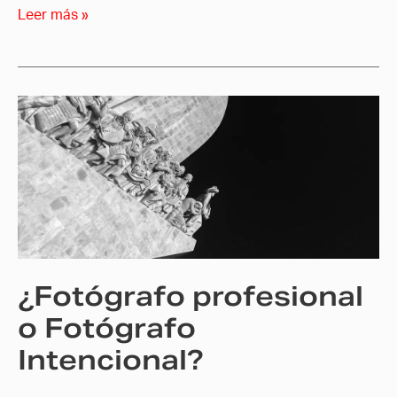
Leer más »
¿Fotógrafo
profesional
o
Fotógrafo
Intencional?
¿Fotógrafo profesional
o Fotógrafo
Intencional?