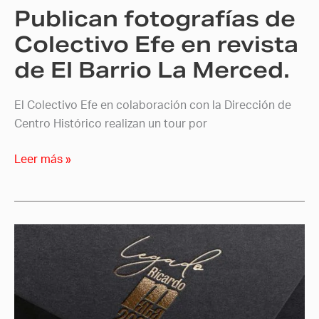
Publican fotografías de
El
Barrio
Colectivo Efe en revista
La
de El Barrio La Merced.
Merced.
El Colectivo Efe en colaboración con la Dirección de
Centro Histórico realizan un tour por
Leer más »
Escuela
Efe
Custodio
del
legado