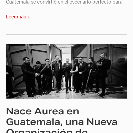
Guatemala se convirtió en el escenario perfecto para
Leer más »
Nace
Aurea
en
Guatemala,
una
Nueva
Organización
de
Nace Aurea en
Gestión
Cultural
Guatemala, una Nueva
Organización de