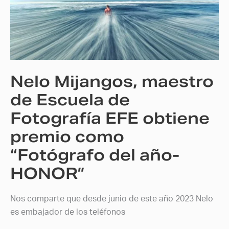
de
Escuela
de
Fotografía
EFE
Nelo Mijangos, maestro
obtiene
premio
de Escuela de
como
Fotografía EFE obtiene
“Fotógrafo
premio como
del
año-
“Fotógrafo del año-
HONOR”
HONOR”
Nos comparte que desde junio de este año 2023 Nelo
es embajador de los teléfonos