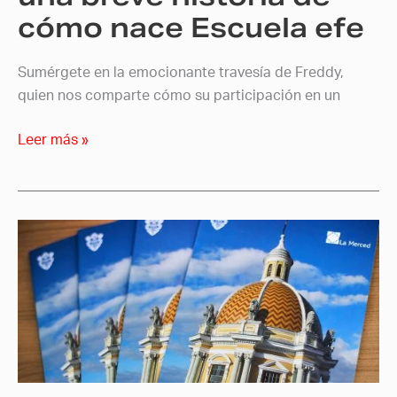
Escuela
cómo nace Escuela efe
efe
Sumérgete en la emocionante travesía de Freddy,
quien nos comparte cómo su participación en un
Leer más »
Publican
fotografías
de
Colectivo
Efe
en
revista
de