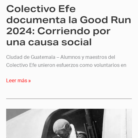
Colectivo Efe
por
una
documenta la Good Run
causa
2024: Corriendo por
social
una causa social
Ciudad de Guatemala – Alumnos y maestros del
Colectivo Efe unieron esfuerzos como voluntarios en
Leer más »
Escuela
EFE
presenta
conferencia: