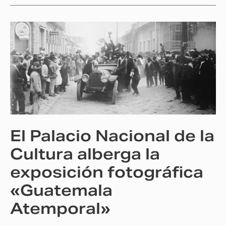
El
Palacio
Nacional
de
la
Cultura
alberga
la
El Palacio Nacional de la
exposición
fotográfica
Cultura alberga la
«Guatemala
exposición fotográfica
Atemporal»
«Guatemala
Atemporal»