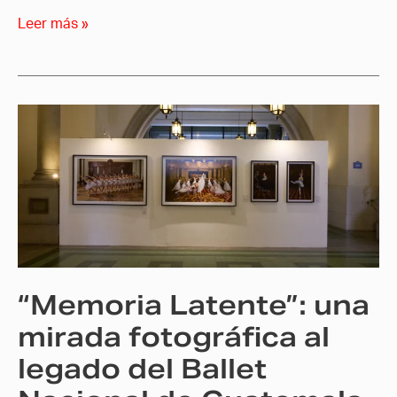
Leer más »
“Memoria
Latente”:
una
mirada
fotográfica
al
legado
del
“Memoria Latente”: una
Ballet
Nacional
mirada fotográfica al
de
legado del Ballet
Guatemala
Christa