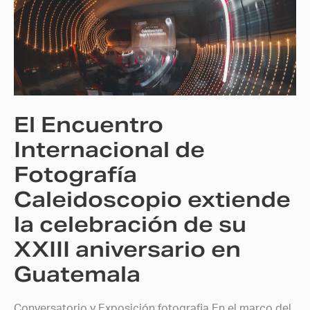
Internacional
de
Fotografía
Caleidoscopio
extiende
la
El Encuentro
celebración
de
Internacional de
su
Fotografía
XXIII
Caleidoscopio extiende
aniversario
en
la celebración de su
Guatemala
XXIII aniversario en
Guatemala
Conversatorio y Exposición fotografia En el marco del