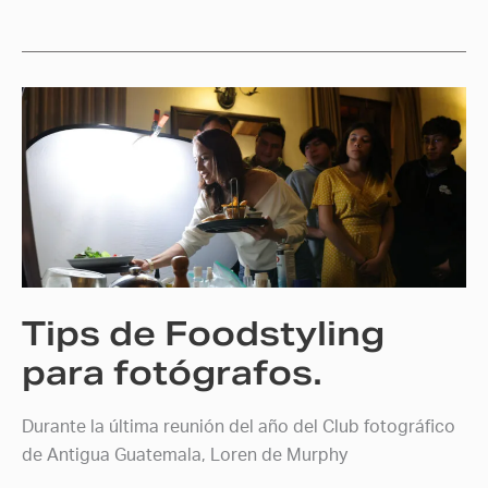
Tips
de
Foodstyling
para
fotógrafos.
Tips de Foodstyling
para fotógrafos.
Durante la última reunión del año del Club fotográfico
de Antigua Guatemala, Loren de Murphy