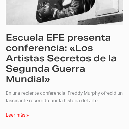
«Los
Artistas
Secretos
de
Escuela EFE presenta
la
Segunda
conferencia: «Los
Guerra
Artistas Secretos de la
Mundial»
Segunda Guerra
Mundial»
En una reciente conferencia, Freddy Murphy ofreció un
fascinante recorrido por la historia del arte
Leer más »