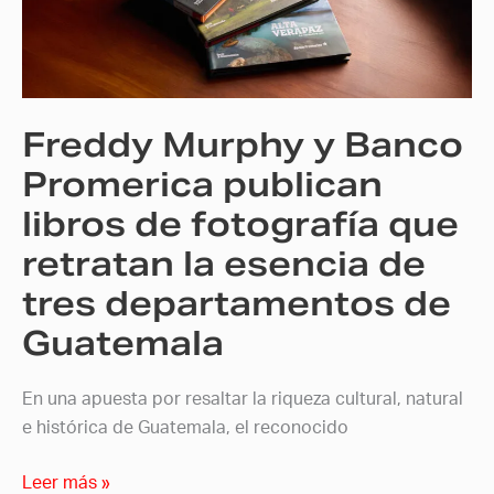
Promerica
publican
libros
de
Freddy Murphy y Banco
fotografía
que
Promerica publican
retratan
libros de fotografía que
la
retratan la esencia de
esencia
de
tres departamentos de
tres
Guatemala
departamentos
de
Guatemala
En una apuesta por resaltar la riqueza cultural, natural
e histórica de Guatemala, el reconocido
Leer más »