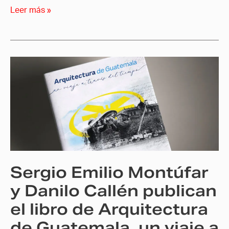
Leer más »
Sergio
Emilio
Montúfar
y
Danilo
Callén
publican
el
Sergio Emilio Montúfar
libro
de
y Danilo Callén publican
Arquitectura
el libro de Arquitectura
de
de Guatemala, un viaje a
Guatemala,