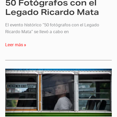
50 Fotógrafos con el
Legado Ricardo Mata
El evento histórico “50 fotógrafos con el Legado
Ricardo Mata” se llevó a cabo en
Leer más »
Guatemala
presente
en
el
XXIII
Encuentro
Internacional