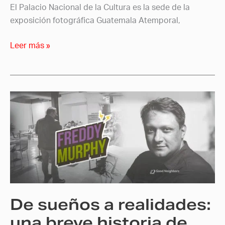
El Palacio Nacional de la Cultura es la sede de la
exposición fotográfica Guatemala Atemporal,
Leer más »
De
sueños
a
realidades:
una
breve
historia
de
De sueños a realidades:
cómo
nace
una breve historia de