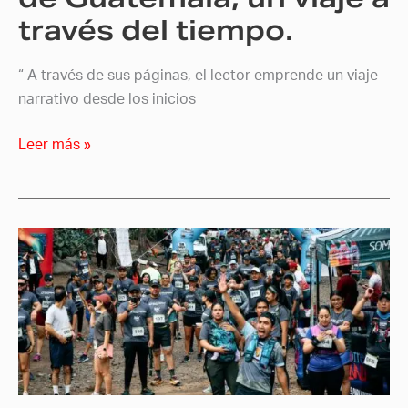
un
través del tiempo.
viaje
a
“ A través de sus páginas, el lector emprende un viaje
través
narrativo desde los inicios
del
tiempo.
Leer más »
Colectivo
Efe
documenta
la
Good
Run
2024:
Corriendo