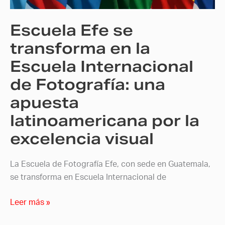
Escuela
Internacional
Escuela Efe se
de
Fotografía:
transforma en la
una
Escuela Internacional
apuesta
de Fotografía: una
latinoamericana
por
apuesta
la
latinoamericana por la
excelencia
visual
excelencia visual
La Escuela de Fotografía Efe, con sede en Guatemala,
se transforma en Escuela Internacional de
Leer más »