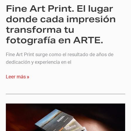
Fine Art Print. El lugar
transforma
tu
donde cada impresión
fotografía
transforma tu
en
fotografía en ARTE.
ARTE.
Fine Art Print surge como el resultado de años de
dedicación y experiencia en el
Leer más »
Freddy
Murphy
y
Banco