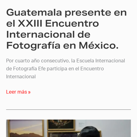
de
Guatemala presente en
Fotografía
en
el XXIII Encuentro
México.
Internacional de
Fotografía en México.
Por cuarto año consecutivo, la Escuela Internacional
de Fotografía Efe participa en el Encuentro
Internacional
Leer más »
Ruk’u’x
Che.