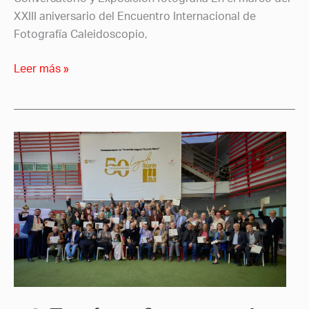
XXIII aniversario del Encuentro Internacional de
Fotografía Caleidoscopio,
Leer más »
50
Fotógrafos
con
el
Legado
Ricardo
Mata