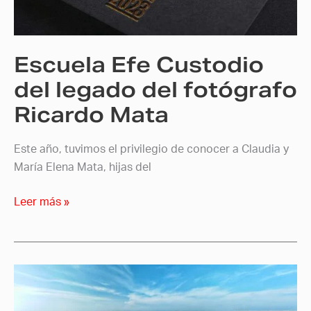
del
fotógrafo
Ricardo
Escuela Efe Custodio
Mata
del legado del fotógrafo
Ricardo Mata
Este año, tuvimos el privilegio de conocer a Claudia y
María Elena Mata, hijas del
Leer más »
Nelo
Mijangos,
maestro