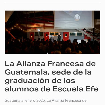
La
Alianza
Francesa
de
Guatemala,
sede
de
la
La Alianza Francesa de
graduación
de
Guatemala, sede de la
los
graduación de los
alumnos
alumnos de Escuela Efe
de
Escuela
Efe
Guatemala, enero 2025. La Alianza Francesa de