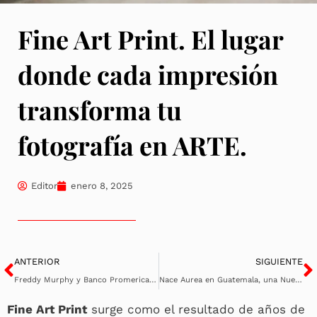
Fine Art Print. El lugar
donde cada impresión
transforma tu
fotografía en ARTE.
Editor
enero 8, 2025
Ant
S
ANTERIOR
SIGUIENTE
Freddy Murphy y Banco Promerica publican libros de fotografía que retratan la esencia de tres departamentos de Guatemala
Nace Aurea en Guatemala, una Nueva Organización de Gestión Cultural
Fine Art Print
surge como el resultado de años de