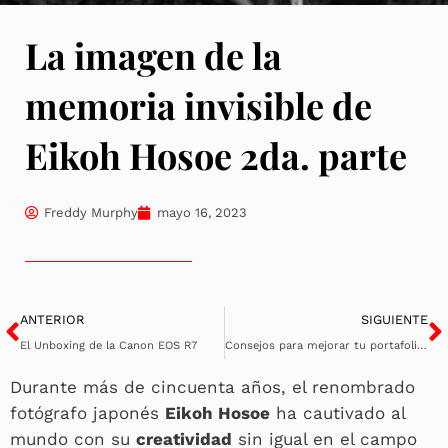
La imagen de la
memoria invisible de
Eikoh Hosoe 2da. parte
Freddy Murphy
mayo 16, 2023
Ant
S
ANTERIOR
SIGUIENTE
El Unboxing de la Canon EOS R7
Consejos para mejorar tu portafolio fotográfico
Durante más de cincuenta años, el renombrado
fotógrafo japonés
Eikoh Hosoe
ha cautivado al
mundo con su
creatividad
sin igual en el campo