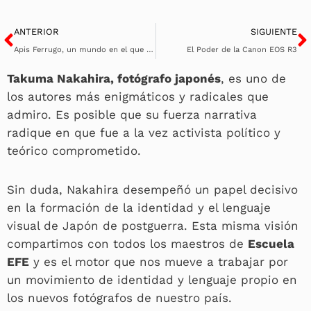
Ant
S
ANTERIOR
SIGUIENTE
Apis Ferrugo, un mundo en el que la realidad se transforma – Ada Colocho
El Poder de la Canon EOS R3
Takuma Nakahira, fotógrafo japonés
, es uno de
los autores más enigmáticos y radicales que
admiro. Es posible que su fuerza narrativa
radique en que fue a la vez activista político y
teórico comprometido.
Sin duda, Nakahira desempeñó un papel decisivo
en la formación de la identidad y el lenguaje
visual de Japón de postguerra. Esta misma visión
compartimos con todos los maestros de
Escuela
EFE
y es el motor que nos mueve a trabajar por
un movimiento de identidad y lenguaje propio en
los nuevos fotógrafos de nuestro país.