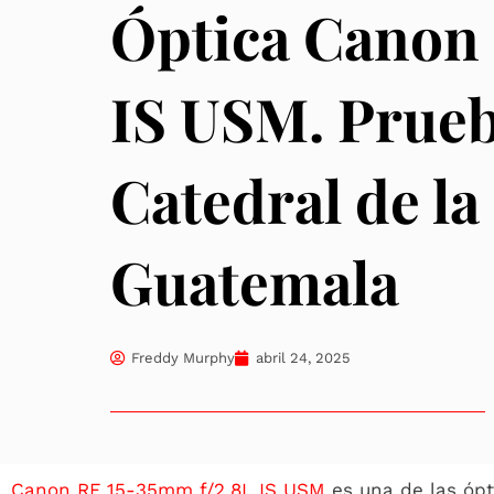
Óptica Canon 
IS USM. Prueb
Catedral de la
Guatemala
Freddy Murphy
abril 24, 2025
Canon RF 15-35mm f/2.8L IS USM
es una de las óp