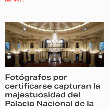
Leer más »
Fotógrafos
por
certificarse
capturan
la
majestuosidad
del
Palacio
Fotógrafos por
Nacional
de
certificarse capturan la
la
majestuosidad del
Cultura
Palacio Nacional de la