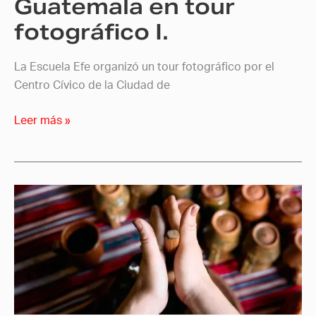
Guatemala en tour
tour
fotográfico I.
fotográfico
I.
La Escuela Efe organizó un tour fotográfico por el
Centro Cívico de la Ciudad de
Leer más »
Alumnos
de
Efe
viajan
al
corazón
de