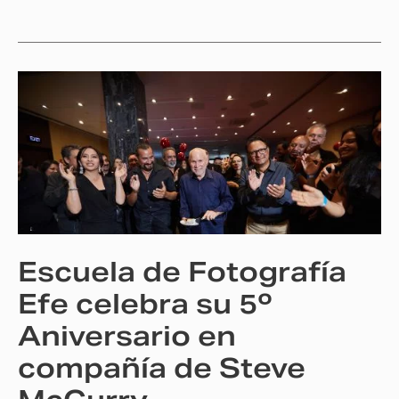
Escuela
de
Fotografía
Efe
celebra
su
5º
Aniversario
Escuela de Fotografía
en
compañía
Efe celebra su 5º
de
Aniversario en
Steve
compañía de Steve
McCurry