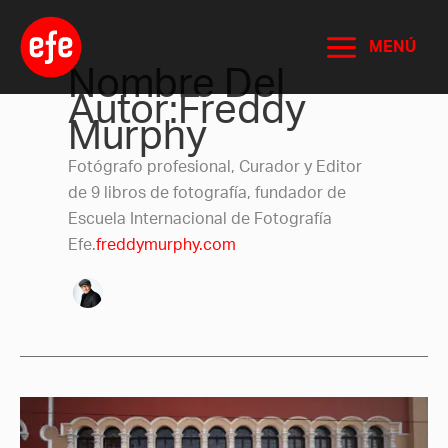
Ir
al
MENÚ
contenido
Nombre Del
Autor:Freddy
Murphy
Fotógrafo profesional, Curador y Editor
de 9 libros de fotografía, fundador de
Escuela Internacional de Fotografía
Efe.
freddymurphy.com
Alumnos
del