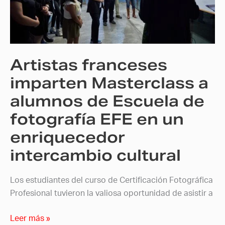
a
alumnos
de
Escuela
Artistas franceses
de
fotografía
imparten Masterclass a
EFE
alumnos de Escuela de
en
fotografía EFE en un
un
enriquecedor
enriquecedor
intercambio
intercambio cultural
cultural
Los estudiantes del curso de Certificación Fotográfica
Profesional tuvieron la valiosa oportunidad de asistir a
Leer más »