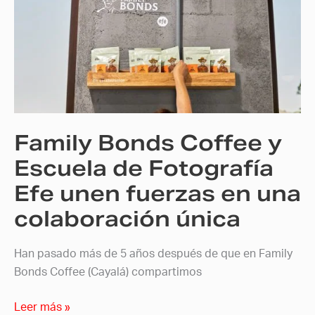
Bonds
Coffee
y
Escuela
de
Fotografía
Efe
Family Bonds Coffee y
unen
fuerzas
Escuela de Fotografía
en
Efe unen fuerzas en una
una
colaboración única
colaboración
única
Han pasado más de 5 años después de que en Family
Bonds Coffee (Cayalá) compartimos
Leer más »