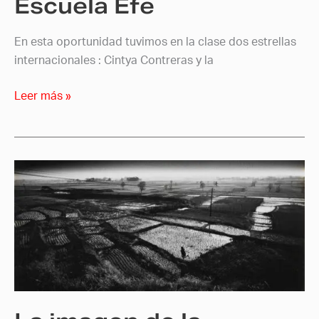
Escuela Efe
En esta oportunidad tuvimos en la clase dos estrellas
internacionales : Cintya Contreras y la
Leer más »
La
imagen
de
la
memoria
invisible
de
Eikoh
Hosoe.