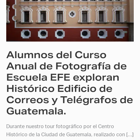
Curso
Anual
de
Fotografía
de
Escuela
Alumnos del Curso
EFE
exploran
Anual de Fotografía de
Histórico
Escuela EFE exploran
Edificio
Histórico Edificio de
de
Correos
Correos y Telégrafos de
y
Guatemala.
Telégrafos
de
Guatemala.
Durante nuestro tour fotográfico por el Centro
Histórico de la Ciudad de Guatemala, realizado con […]