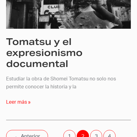
expresionismo
documental
Tomatsu y el
expresionismo
documental
Estudiar la obra de Shomei Tomatsu no solo nos
permite conocer la historia y la
Leer más »
←
Anterior
1
2
3
4