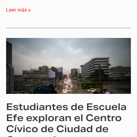
Leer más »
Estudiantes
de
Escuela
Efe
exploran
el
Centro
Cívico
Estudiantes de Escuela
de
Ciudad
Efe exploran el Centro
de
Cívico de Ciudad de
Guatemala
en