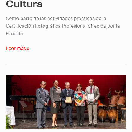
Cultura
Como parte de las actividades prácticas de la
Certificación Fotográfica Profesional ofrecida por la
Escuela
Leer más »
Gervacio
García
recibe
premio
por
»
Trayectoria