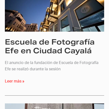
Fotografía
Efe
en
Ciudad
Cayalá
Escuela de Fotografía
Efe en Ciudad Cayalá
El anuncio de la fundación de Escuela de Fotografía
Efe se realizó durante la sesión
Leer más »
Family