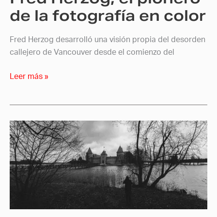
de la fotografía en color
Fred Herzog desarrolló una visión propia del desorden
callejero de Vancouver desde el comienzo del
Leer más »
El
Castillo
de
Trakai,
fotografías
desde
la
perspectiva