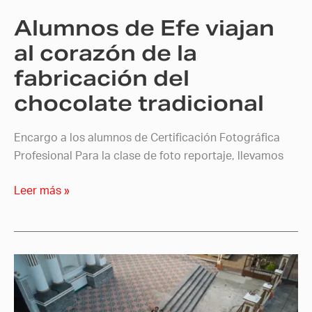
la
Alumnos de Efe viajan
fabricación
del
al corazón de la
chocolate
fabricación del
tradicional
chocolate tradicional
Encargo a los alumnos de Certificación Fotográfica
Profesional Para la clase de foto reportaje, llevamos
Leer más »
Escuela
Efe
realiza