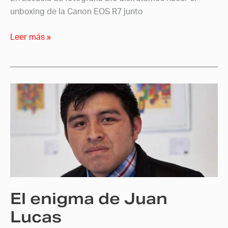
unboxing de la Canon EOS R7 junto
Leer más »
El
enigma
de
Juan
Lucas
El enigma de Juan
Lucas