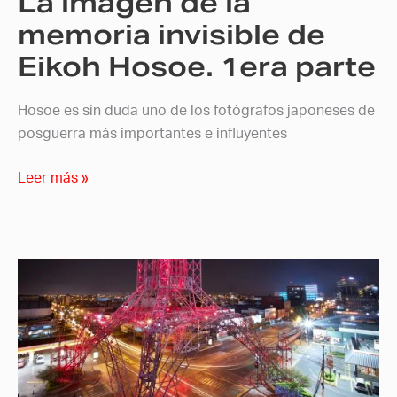
La imagen de la
1era
memoria invisible de
parte
Eikoh Hosoe. 1era parte
Hosoe es sin duda uno de los fotógrafos japoneses de
posguerra más importantes e influyentes
Leer más »
Expande
la
perspectiva
de
tus
fotos