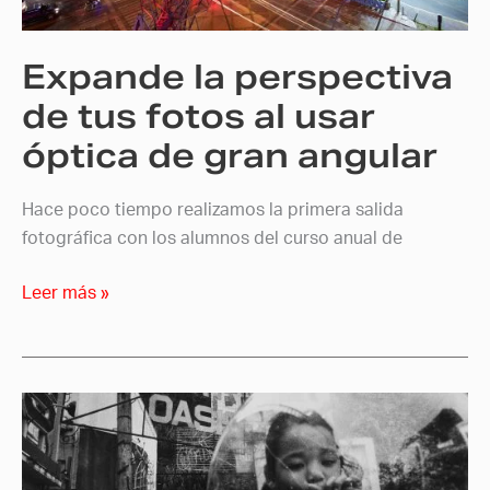
al
usar
Expande la perspectiva
óptica
de
de tus fotos al usar
gran
óptica de gran angular
angular
Hace poco tiempo realizamos la primera salida
fotográfica con los alumnos del curso anual de
Leer más »
Tomatsu
y
el