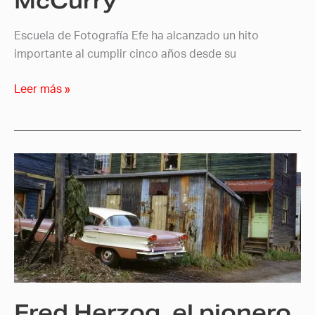
McCurry
Escuela de Fotografía Efe ha alcanzado un hito
importante al cumplir cinco años desde su
Leer más »
Fred
Herzog,
el
pionero
de
la
fotografía
en
Fred Herzog, el pionero
color