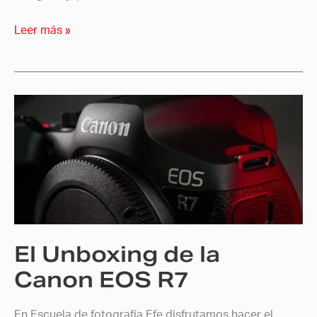
Leer más »
El
Unboxing
de
la
Canon
EOS
R7
El Unboxing de la
Canon EOS R7
En Escuela de fotografía Efe disfrutamos hacer el