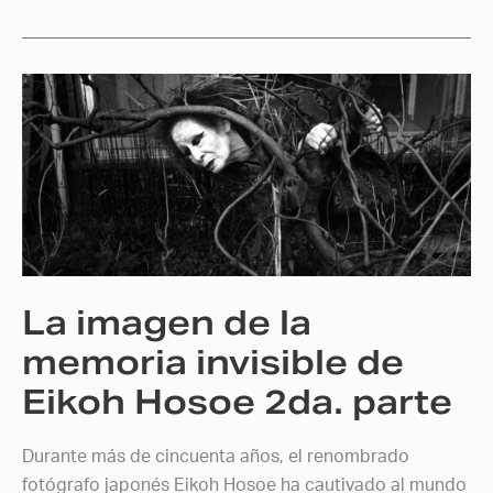
La
imagen
de
la
memoria
invisible
de
Eikoh
La imagen de la
Hosoe
2da.
memoria invisible de
parte
Eikoh Hosoe 2da. parte
Durante más de cincuenta años, el renombrado
fotógrafo japonés Eikoh Hosoe ha cautivado al mundo