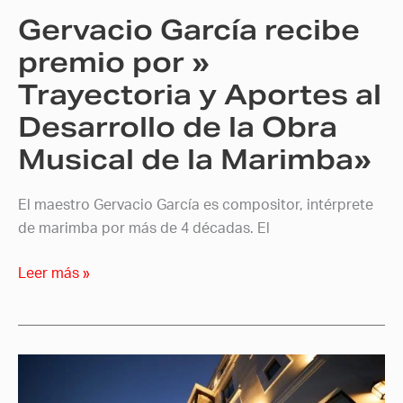
y
Gervacio García recibe
Aportes
al
premio por »
Desarrollo
Trayectoria y Aportes al
de
Desarrollo de la Obra
la
Obra
Musical de la Marimba»
Musical
de
El maestro Gervacio García es compositor, intérprete
la
de marimba por más de 4 décadas. El
Marimba»
Leer más »
Escuela
de