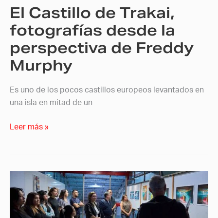
El Castillo de Trakai,
de
Freddy
fotografías desde la
Murphy
perspectiva de Freddy
Murphy
Es uno de los pocos castillos europeos levantados en
una isla en mitad de un
Leer más »
Artistas
franceses
imparten
Masterclass