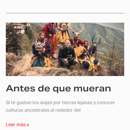
Antes
de
que
mueran
Antes de que mueran
Si te gustan los viajes por tierras lejanas y conocer
culturas ancestrales al rededor del
Leer más »