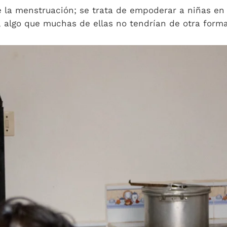
 la menstruación; se trata de empoderar a niñas en 
, algo que muchas de ellas no tendrían de otra forma