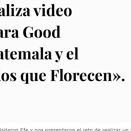
aliza video
ara Good
temala y el
los que Florecen».
isitaron Efe y nos presentaron el reto de realizar un