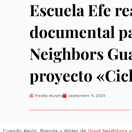
Escuela Efe re
documental p
Neighbors Gua
proyecto «Cic
Freddy Murphy
septiembre 11, 2024
Cuando Kevin, Brenda y Wider de
Good Neighbors
v