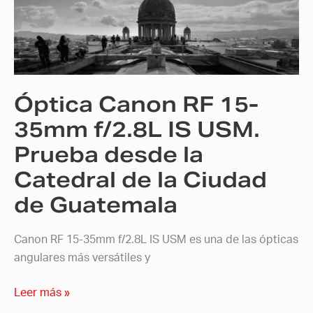
15-
35mm
f/2.8L
IS
USM.
Óptica Canon RF 15-
Prueba
desde
35mm f/2.8L IS USM.
la
Prueba desde la
Catedral
Catedral de la Ciudad
de
la
de Guatemala
Ciudad
de
Canon RF 15-35mm f/2.8L IS USM es una de las ópticas
Guatemala
angulares más versátiles y
Leer más »