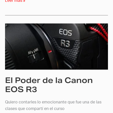
Leer más »
El
Poder
de
la
Canon
EOS
R3
El Poder de la Canon
EOS R3
Quiero contarles lo emocionante que fue una de las
clases que compartí en el curso