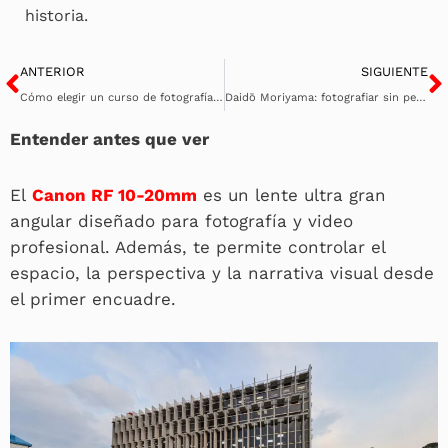
historia.
Ant
S
ANTERIOR
SIGUIENTE
Cómo elegir un curso de fotografía (y no perder tiempo ni dinero).
Daidō Moriyama: fotografiar sin permiso, mirar sin certezas
Entender antes que ver
El
Canon RF 10-20mm
es un lente ultra gran
angular diseñado para fotografía y video
profesional. Además, te permite controlar el
espacio, la perspectiva y la narrativa visual desde
el primer encuadre.