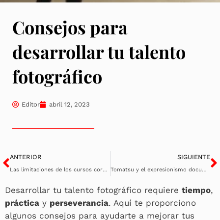
Consejos para
desarrollar tu talento
fotográfico
Editor
abril 12, 2023
Ant
S
ANTERIOR
SIGUIENTE
Las limitaciones de los cursos cortos para iniciarse en la fotografía
Tomatsu y el expresionismo documental
Desarrollar tu talento fotográfico requiere
tiempo
,
práctica
y
perseverancia
. Aquí te proporciono
algunos consejos para ayudarte a mejorar tus