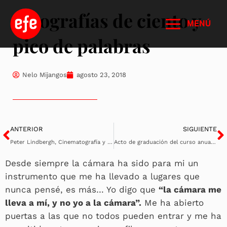
Ir
Fotografías de ciento y
al
MENÚ
contenido
pico de palabras
Nelo Mijangos
agosto 23, 2018
Ant
S
ANTERIOR
SIGUIENTE
Peter Lindbergh, Cinematografía y moda
Acto de graduación del curso anual de fotografía de la Escuela Efe 2019
Desde siempre la cámara ha sido para mi un
instrumento que me ha llevado a lugares que
nunca pensé, es más… Yo digo que
“la cámara me
lleva a mí, y no yo a la cámara”.
Me ha abierto
puertas a las que no todos pueden entrar y me ha