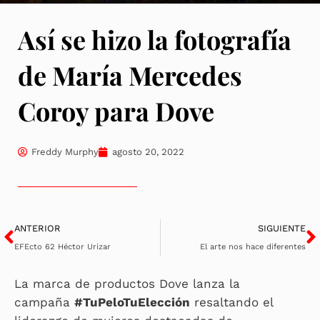
Así se hizo la fotografía
de María Mercedes
Coroy para Dove
Freddy Murphy
agosto 20, 2022
Ant
S
ANTERIOR
SIGUIENTE
EFEcto 62 Héctor Urizar
El arte nos hace diferentes
La marca de productos Dove lanza la
campaña
#TuPeloTuElección
resaltando el