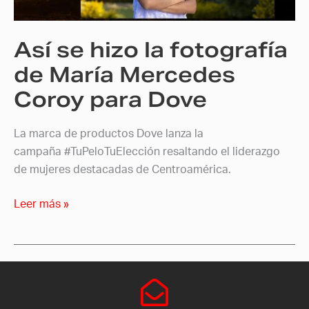
María
Mercedes
Así se hizo la fotografía
Coroy
para
de María Mercedes
Dove
Coroy para Dove
La marca de productos Dove lanza la
campaña #TuPeloTuElección resaltando el liderazgo
de mujeres destacadas de Centroamérica.
Leer más »