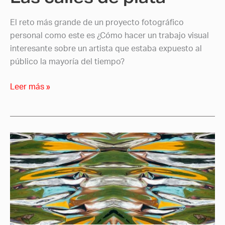
El reto más grande de un proyecto fotográfico
personal como este es ¿Cómo hacer un trabajo visual
interesante sobre un artista que estaba expuesto al
público la mayoría del tiempo?
Leer más »
El
arte
nos
hace
diferentes