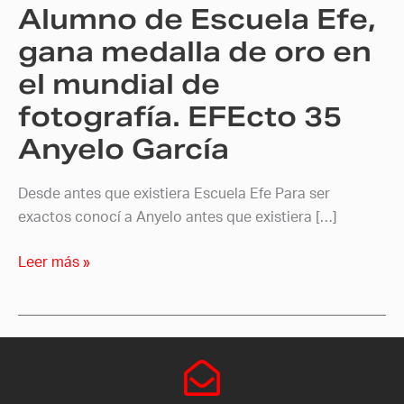
Alumno de Escuela Efe,
en
el
gana medalla de oro en
mundial
el mundial de
de
fotografía. EFEcto 35
fotografía.
EFEcto
Anyelo García
35
Anyelo
Desde antes que existiera Escuela Efe Para ser
García
exactos conocí a Anyelo antes que existiera […]
Leer más »