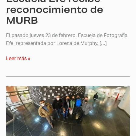
reconocimiento de
MURB
El pasado jueves 23 de febrero, Escuela de Fotografía
Efe, representada por Lorena de Murphy, […]
Leer más »
Escuela
Efe
participa
en
el
año