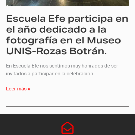
dedicado
a
Escuela Efe participa en
la
fotografía
el año dedicado a la
en
fotografía en el Museo
el
UNIS-Rozas Botrán.
Museo
UNIS-
Rozas
En Escuela Efe nos sentimos muy honrados de ser
Botrán.
invitados a participar en la celebración
Leer más »