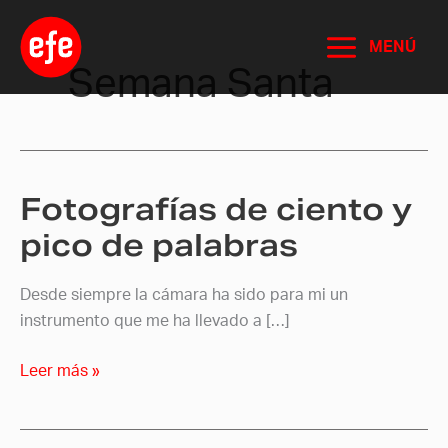
Ir
al
MENÚ
contenido
Semana Santa
Fotografías de ciento y
Fotografías
de
pico de palabras
ciento
y
Desde siempre la cámara ha sido para mi un
pico
instrumento que me ha llevado a […]
de
palabras
Leer más »