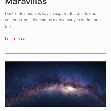
Maravillas
Dentro de nosotros hay un explorador, desde que
nacemos, nos dedicamos a observar y experimentar,
[…]
Leer más »
Más
allá
de
nuestros
ojos