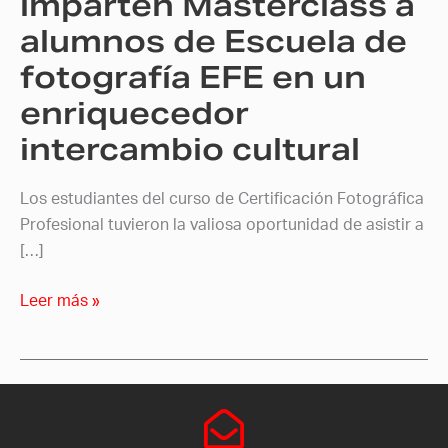
imparten Masterclass a
EFE
alumnos de Escuela de
en
fotografía EFE en un
un
enriquecedor
enriquecedor
intercambio
intercambio cultural
cultural
Los estudiantes del curso de Certificación Fotográfica
Profesional tuvieron la valiosa oportunidad de asistir a
[…]
Leer más »