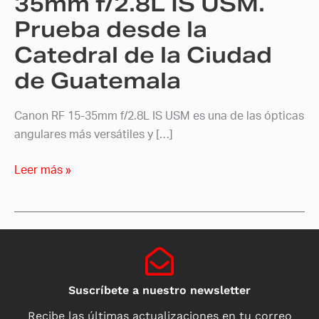
35mm f/2.8L IS USM.
la
Prueba desde la
Catedral
Catedral de la Ciudad
de
la
de Guatemala
Ciudad
de
Canon RF 15-35mm f/2.8L IS USM es una de las ópticas
Guatemala
angulares más versátiles y […]
Leer más »
Suscríbete a nuestro newsletter
Recibe las últimas actualizaciones en tu correo