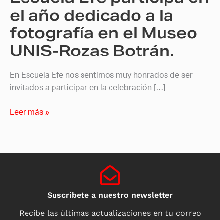
fotografía
el año dedicado a la
en
fotografía en el Museo
el
UNIS-Rozas Botrán.
Museo
UNIS-
Rozas
En Escuela Efe nos sentimos muy honrados de ser
Botrán.
invitados a participar en la celebración […]
Leer más »
Suscríbete a nuestro newsletter
Recibe las últimas actualizaciones en tu correo