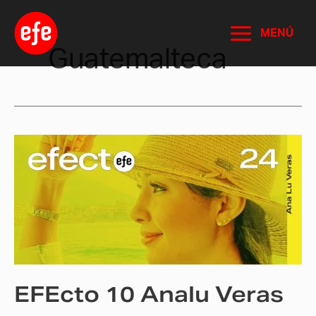
Ir
al
MENÚ
contenido
Guatemalteca
EFEcto
10
Analu
Veras
EFEcto 10 Analu Veras