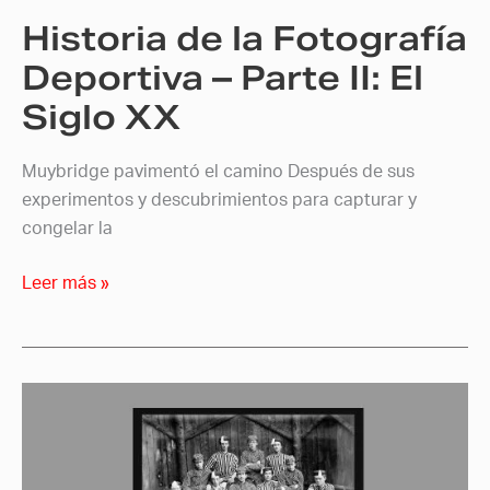
II:
Historia de la Fotografía
El
Siglo
Deportiva – Parte II: El
XX
Siglo XX
Muybridge pavimentó el camino Después de sus
experimentos y descubrimientos para capturar y
congelar la
Leer más »
Historia
de
la
Fotografía