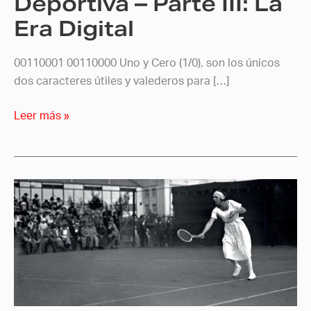
Deportiva – Parte III: La
Digital
Era Digital
00110001 00110000 Uno y Cero (1/0), son los únicos
dos caracteres útiles y valederos para […]
Leer más »
Historia
de
la
Fotografía
Deportiva
–
Parte