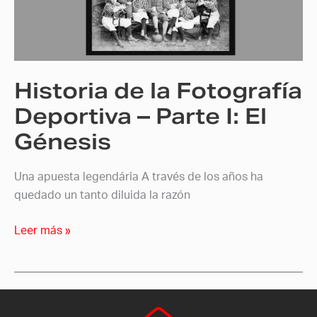
Deportiva
–
Parte
I:
Historia de la Fotografía
El
Génesis
Deportiva – Parte I: El
Génesis
Una apuesta legendária A través de los años ha
quedado un tanto diluida la razón
Leer más »