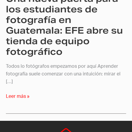
Guatemala:
los estudiantes de
EFE
fotografía en
abre
Guatemala: EFE abre su
su
tienda
tienda de equipo
de
fotográfico
equipo
fotográfico
Todos lo fotógrafos empezamos por aquí Aprender
fotografía suele comenzar con una intuición: mirar el
[…]
Leer más »