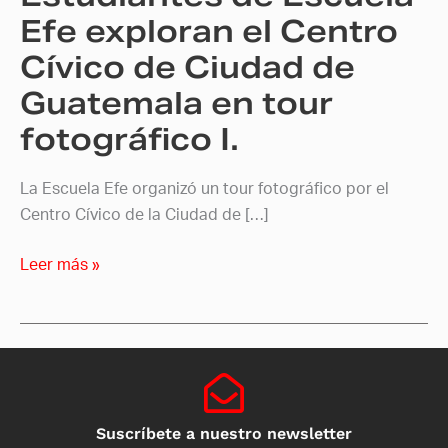
Ciudad
Efe exploran el Centro
de
Cívico de Ciudad de
Guatemala
Guatemala en tour
en
tour
fotográfico I.
fotográfico
I.
La Escuela Efe organizó un tour fotográfico por el
Centro Cívico de la Ciudad de […]
Leer más »
Suscríbete a nuestro newsletter