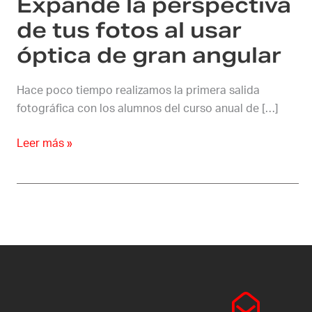
Expande la perspectiva
óptica
de
de tus fotos al usar
gran
óptica de gran angular
angular
Hace poco tiempo realizamos la primera salida
fotográfica con los alumnos del curso anual de […]
Leer más »