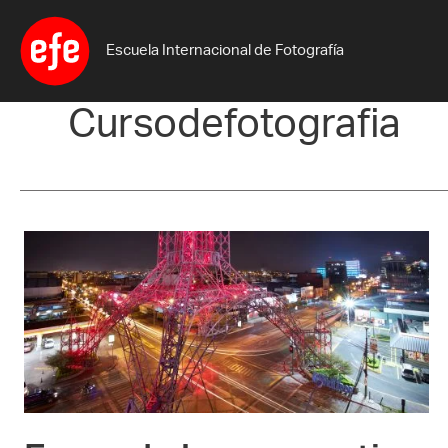
Ir
al
Escuela Internacional de Fotografía
contenido
Cursodefotografia
Expande
la
perspectiva
de
tus
fotos
al
usar