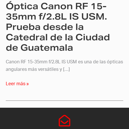
Óptica Canon RF 15-
Prueba
desde
35mm f/2.8L IS USM.
la
Prueba desde la
Catedral
Catedral de la Ciudad
de
la
de Guatemala
Ciudad
de
Canon RF 15-35mm f/2.8L IS USM es una de las ópticas
Guatemala
angulares más versátiles y […]
Leer más »