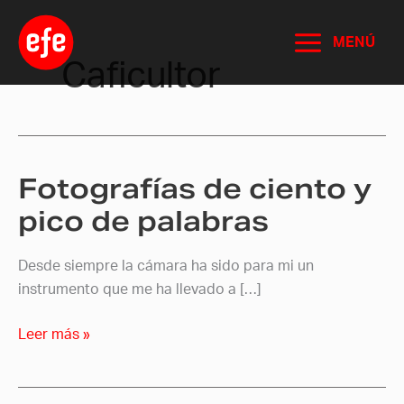
Ir
al
MENÚ
contenido
Caficultor
Fotografías de ciento y
Fotografías
de
pico de palabras
ciento
y
Desde siempre la cámara ha sido para mi un
pico
instrumento que me ha llevado a […]
de
palabras
Leer más »