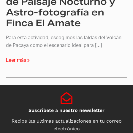
de Paisaje Nocturno y
Finca
Astro-fotografía en
El
Finca El Amate
Amate
Para esta actividad, escogimos las faldas del Volcán
de Pacaya como el escenario ideal para […]
Leer más »
Suscríbete a nuestro newsletter
Recibe las últimas actualizaciones en tu correo
electrónico