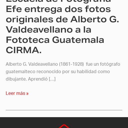
Alberto
Efe entrega dos fotos
G.
originales de Alberto G.
Valdeavellano
Valdeavellano a la
a
la
Fototeca Guatemala
Fototeca
CIRMA.
Guatemala
CIRMA.
Alberto G. Valdeavellano (1861-1928) fue un fotógrafo
guatemalteco reconocido por su habilidad como
dibujante. Aprendió […]
Leer más »