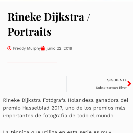
Rineke Dijkstra /
Portraits
Freddy Murphy
junio 22, 2018
S
SIGUIENTE
Subterranean River
Rineke Dijkstra Fotógrafa Holandesa ganadora del
premio Hasselblad 2017, uno de los premios más
importantes de fotografía de todo el mundo.
La técnica que utiliza en esta serie es muy