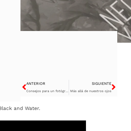
Ant
Sigu
ANTERIOR
SIGUIENTE
Consejos para un fotógrafo de eventos – Parte II
Más allá de nuestros ojos
 Black and Water.