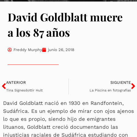
David Goldblatt muere
a los 87 años
Freddy Murphy
junio 26, 2018
Ant
S
ANTERIOR
SIGUIENTE
Tina Signesdottir Hult
La Piscina en fotografías
David Goldblatt nació en 1930 en Randfontein,
Sudáfrica. Es un ejemplo de mirar con ojos ajenos
lo que es propio, siendo hijo de emigrantes
lituanos, Goldblatt creció documentando las
injusticias raciales de Sudáfrica estudiando con