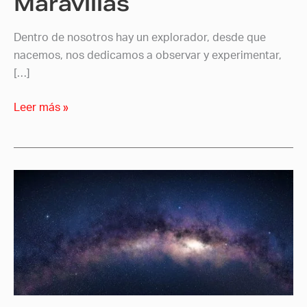
Maravillas
Dentro de nosotros hay un explorador, desde que
nacemos, nos dedicamos a observar y experimentar,
[…]
Leer más »
Más
allá
de
nuestros
ojos