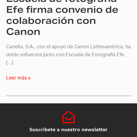
Canon
Efe firma convenio de
colaboración con
Canon
Canella, S.A., con el apoyo de Canon Latinoamérica, ha
unido esfuerzos junto con Escuela de Fotografía Efe
[…]
Leer más »
Suscríbete a nuestro newsletter